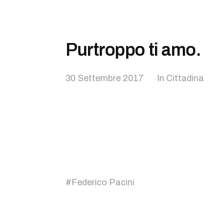
Purtroppo ti amo.
30 Settembre 2017
In
Cittadina
#
Federico Pacini