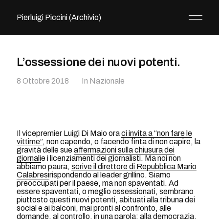
Pierluigi Piccini (Archivio)
L’ossessione dei nuovi potenti.
8 Ottobre 2018
In
Nazionale
Il vicepremier Luigi Di Maio ora
ci invita a “non fare le
vittime”
, non capendo, o facendo finta di non capire, la
gravità delle sue
affermazioni sulla chiusura dei
giornali
e i licenziamenti dei giornalisti. Ma noi non
abbiamo paura,
scrive il direttore di Repubblica Mario
Calabresi
rispondendo al leader grillino. Siamo
preoccupati per il paese, ma non spaventati. Ad
essere spaventati, o meglio ossessionati, sembrano
piuttosto questi nuovi potenti, abituati alla tribuna dei
social e ai balconi, mai pronti al confronto, alle
domande, al controllo, in una parola: alla democrazia.