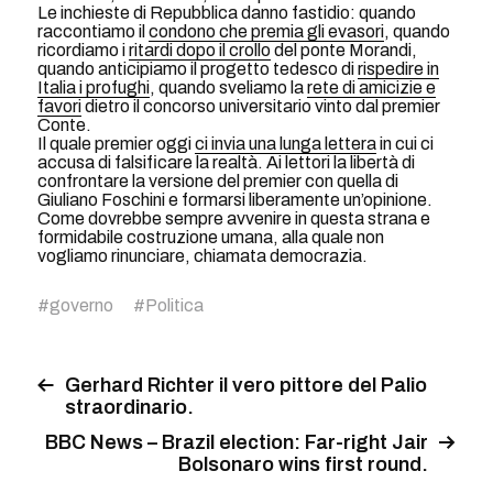
Le inchieste di Repubblica danno fastidio: quando
raccontiamo il
condono che premia gli evasori
, quando
ricordiamo i
ritardi dopo il crollo
del ponte Morandi,
quando anticipiamo il progetto tedesco di
rispedire in
Italia i profughi
, quando sveliamo la
rete di amicizie e
favori
dietro il concorso universitario vinto dal premier
Conte.
Il quale premier oggi
ci invia una lunga lettera
in cui ci
accusa di falsificare la realtà. Ai lettori la libertà di
confrontare la versione del premier con quella di
Giuliano Foschini e formarsi liberamente un’opinione.
Come dovrebbe sempre avvenire in questa strana e
formidabile costruzione umana, alla quale non
vogliamo rinunciare, chiamata democrazia.
#
governo
#
Politica
Gerhard Richter il vero pittore del Palio
straordinario.
BBC News – Brazil election: Far-right Jair
Bolsonaro wins first round.