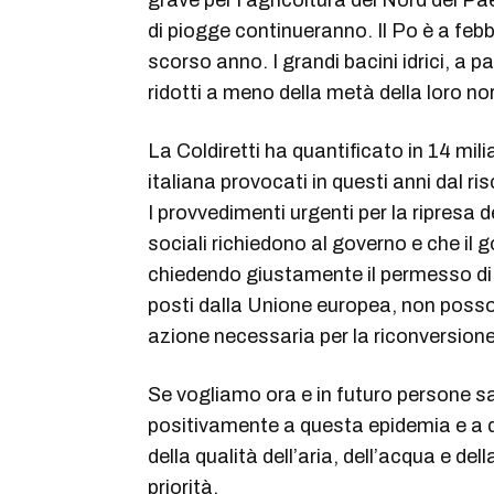
grave per l’agricoltura del Nord del P
di piogge continueranno. Il Po è a febbra
scorso anno. I grandi bacini idrici, a pa
ridotti a meno della metà della loro n
La Coldiretti ha quantificato in 14 milia
italiana provocati in questi anni dal r
I provvedimenti urgenti per la ripresa d
sociali richiedono al governo e che il 
chiedendo giustamente il permesso di sf
posti dalla Unione europea, non posson
azione necessaria per la riconversion
Se vogliamo ora e in futuro persone sa
positivamente a questa epidemia e a q
della qualità dell’aria, dell’acqua e del
priorità.