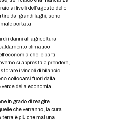
aese, se il caldo e la mancanza
io ai livelli dell’agosto dello
rtire dai grandi laghi, sono
ormale portata.
rdi i danni all’agricoltura
iscaldamento climatico.
ell’economia che le parti
governo si appresta a prendere,
orare i vincoli di bilancio
o collocarsi fuori dalla
e verde della economia.
ne in grado di reagire
uelle che verranno, la cura
la terra è più che mai una