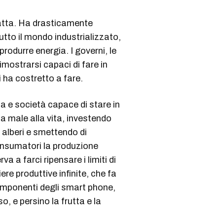
fatta. Ha drasticamente
tutto il mondo industrializzato,
produrre energia. I governi, le
imostrarsi capaci di fare in
i ha costretto a fare.
 e società capace di stare in
fa male alla vita, investendo
 alberi e smettendo di
nsumatori la produzione
va a farci ripensare i limiti di
ere produttive infinite, che fa
 componenti degli smart phone,
so, e persino la frutta e la