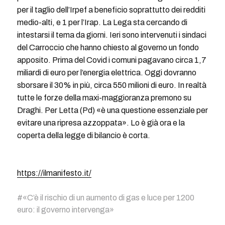
per il taglio dell’Irpef a beneficio soprattutto dei redditi
medio-alti, e 1 per l’Irap. La Lega sta cercando di
intestarsi il tema da giorni. Ieri sono intervenuti i sindaci
del Carroccio che hanno chiesto al governo un fondo
apposito. Prima del Covid i comuni pagavano circa 1,7
miliardi di euro per l’energia elettrica. Oggi dovranno
sborsare il 30% in più, circa 550 milioni di euro. In realtà
tutte le forze della maxi-maggioranza premono su
Draghi. Per Letta (Pd) «è una questione essenziale per
evitare una ripresa azzoppata». Lo è già ora e la
coperta della legge di bilancio è corta.
https://ilmanifesto.it/
#
«C’è il rischio di un aumento di gas e luce per 1200
euro: il governo intervenga»