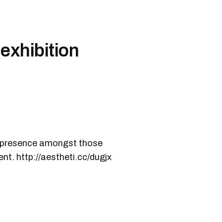
 exhibition
e presence amongst those
nt. http://aestheti.cc/dugjx