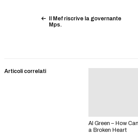
Il Mef riscrive la governante
Mps.
Articoli correlati
Al Green – How Ca
a Broken Heart