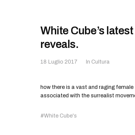
White Cube’s latest
reveals.
18 Luglio 2017
In
Cultura
how there is a vast and raging femal
associated with the surrealist moveme
#
White Cube's